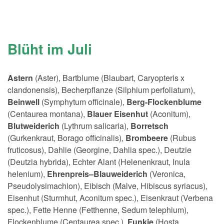
Blüht im Juli
Astern
(Aster), Bartblume (Blaubart, Caryopteris x
clandonensis), Becherpflanze (Silphium perfoliatum),
Beinwell
(Symphytum officinale),
Berg-Flockenblume
(Centaurea montana),
Blauer Eisenhut
(Aconitum),
Blutweiderich
(Lythrum salicaria),
Borretsch
(Gurkenkraut, Borago officinalis),
Brombeere
(Rubus
fruticosus), Dahlie (Georgine, Dahlia spec.), Deutzie
(Deutzia hybrida), Echter Alant (Helenenkraut, Inula
helenium),
Ehrenpreis–Blauweiderich
(Veronica,
Pseudolysimachion), Eibisch (Malve, Hibiscus syriacus),
Eisenhut (Sturmhut, Aconitum spec.), Eisenkraut (Verbena
spec.), Fette Henne (Fetthenne, Sedum telephium),
Flockenblume (Centaurea spec.),
Funkie
(Hosta