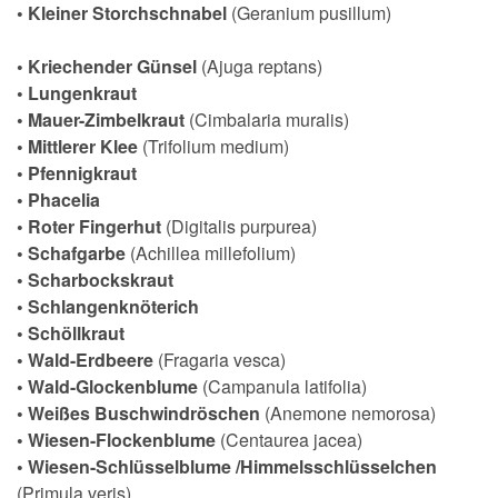
• Kleiner Storchschnabel
(Geranium pusillum)
• Kriechender Günsel
(Ajuga reptans)
• Lungenkraut
• Mauer-Zimbelkraut
(Cimbalaria muralis)
• Mittlerer Klee
(Trifolium medium)
• Pfennigkraut
• Phacelia
• Roter Fingerhut
(Digitalis purpurea)
• Schafgarbe
(Achillea millefolium)
• Scharbockskraut
• Schlangenknöterich
• Schöllkraut
• Wald-Erdbeere
(Fragaria vesca)
• Wald-Glockenblume
(Campanula latifolia)
• Weißes Buschwindröschen
(Anemone nemorosa)
• Wiesen-Flockenblume
(Centaurea jacea)
• Wiesen-Schlüsselblume /Himmelsschlüsselchen
(Primula veris)