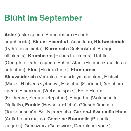
Blüht im September
Aster
(aster spec.), Bienenbaum (Euodia
hupehensis),
Blauer Eisenhut
(Aconitum),
Blutweiderich
(Lythrum salicaria),
Borretsch
(Gurkenkraut, Borago
officinalis),
Brombeere
(Rubus fruticosus), Dahlie
(Georgine, Dahlia spec.), Echter Alant (Helenenkraut, Inula
helenium),
Efeu
(Hedera helix),
Ehrenpreis–
Blauweiderich
(Veronica, Pseudolysimachion), Eibisch
(Malve, Hibiscus syriacus), Eisenhut (Sturmhut, Aconitum
spec.), Eisenkraut (Verbena spec.), Fette Henne
(Fetthenne, Sedum telephium), Fingerhut (Waldschelle,
Digitalis),
Funkie
(Hosta lancifolia), Gänseblümchen
(Tausendschön, Bellis perennis),
Garten-Löwenmäulchen
(Antirrhinum majus),
Gemeine Braunelle
(Prunella
vulgaris), Gemswurz (Gamswurz, Doronicum spec.),