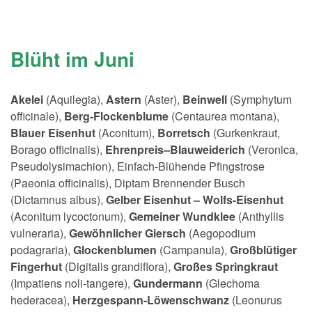
Blüht im Juni
Akelei
(Aquilegia),
Astern
(Aster),
Beinwell
(Symphytum
officinale),
Berg-Flockenblume
(Centaurea montana),
Blauer Eisenhut
(Aconitum),
Borretsch
(Gurkenkraut,
Borago officinalis),
Ehrenpreis–Blauweiderich
(Veronica,
Pseudolysimachion), Einfach-Blühende Pfingstrose
(Paeonia officinalis), Diptam Brennender Busch
(Dictamnus albus),
Gelber Eisenhut – Wolfs-Eisenhut
(Aconitum lycoctonum),
Gemeiner Wundklee
(Anthyllis
vulneraria),
Gewöhnlicher Giersch
(Aegopodium
podagraria),
Glockenblumen
(Campanula),
Großblütiger
Fingerhut
(Digitalis grandiflora),
Großes Springkraut
(Impatiens noli-tangere),
Gundermann
(Glechoma
hederacea),
Herzgespann-Löwenschwanz
(Leonurus