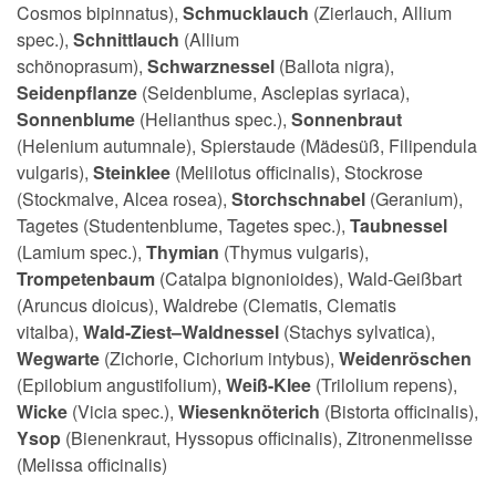
Cosmos bipinnatus),
Schmucklauch
(Zierlauch, Allium
spec.),
Schnittlauch
(Allium
schönoprasum),
Schwarznessel
(Ballota nigra),
Seidenpflanze
(Seidenblume, Asclepias syriaca),
Sonnenblume
(Helianthus spec.),
Sonnenbraut
(Helenium autumnale), Spierstaude (Mädesüß, Filipendula
vulgaris),
Steinklee
(Melilotus officinalis), Stockrose
(Stockmalve, Alcea rosea),
Storchschnabel
(Geranium),
Tagetes (Studentenblume, Tagetes spec.),
Taubnessel
(Lamium spec.),
Thymian
(Thymus vulgaris),
Trompetenbaum
(Catalpa bignonioides), Wald-Geißbart
(Aruncus dioicus), Waldrebe (Clematis, Clematis
vitalba),
Wald-Ziest–Waldnessel
(Stachys sylvatica),
Wegwarte
(Zichorie, Cichorium intybus),
Weidenröschen
(Epilobium angustifolium),
Weiß-Klee
(Trilolium repens),
Wicke
(Vicia spec.),
Wiesenknöterich
(Bistorta officinalis),
Ysop
(Bienenkraut, Hyssopus officinalis), Zitronenmelisse
(Melissa officinalis)