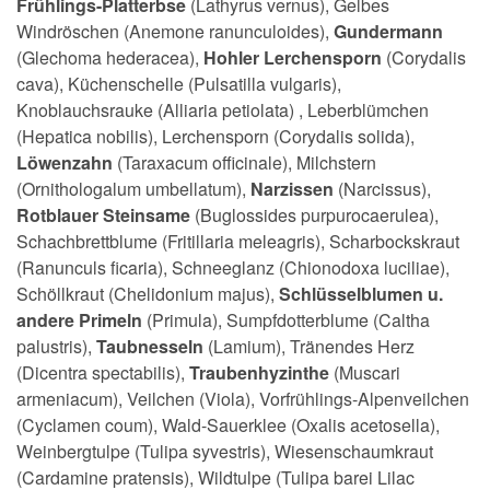
Frühlings-Platterbse
(Lathyrus vernus), Gelbes
Windröschen (Anemone ranunculoides),
Gundermann
(Glechoma hederacea),
Hohler Lerchensporn
(Corydalis
cava), Küchenschelle (Pulsatilla vulgaris),
Knoblauchsrauke (Alliaria petiolata) , Leberblümchen
(Hepatica nobilis), Lerchensporn (Corydalis solida),
Löwenzahn
(Taraxacum officinale), Milchstern
(Ornithologalum umbellatum),
Narzissen
(Narcissus),
Rotblauer Steinsame
(Buglossides purpurocaerulea),
Schachbrettblume (Fritillaria meleagris), Scharbockskraut
(Ranunculs ficaria), Schneeglanz (Chionodoxa luciliae),
Schöllkraut (Chelidonium majus),
Schlüsselblumen u.
andere Primeln
(Primula), Sumpfdotterblume (Caltha
palustris),
Taubnesseln
(Lamium), Tränendes Herz
(Dicentra spectabilis),
T
raubenhyzinthe
(Muscari
armeniacum), Veilchen (Viola), Vorfrühlings-Alpenveilchen
(Cyclamen coum), Wald-Sauerklee (Oxalis acetosella),
Weinbergtulpe (Tulipa syvestris), Wiesenschaumkraut
(Cardamine pratensis), Wildtulpe (Tulipa barei Lilac