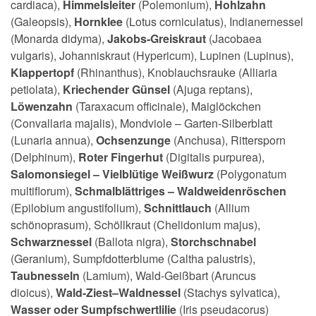
cardiaca),
Himmelsleiter
(Polemonium),
Hohlzahn
(Galeopsis),
Hornklee
(Lotus corniculatus), Indianernessel
(Monarda didyma),
Jakobs-Greiskraut
(Jacobaea
vulgaris), Johanniskraut (Hypericum), Lupinen (Lupinus),
Klappertopf
(Rhinanthus), Knoblauchsrauke (Alliaria
petiolata),
Kriechender Günsel
(Ajuga reptans),
Löwenzahn
(Taraxacum officinale), Maiglöckchen
(Convallaria majalis), Mondviole – Garten-Silberblatt
(Lunaria annua),
Ochsenzunge
(Anchusa), Rittersporn
(Delphinum),
Roter Fingerhut
(Digitalis purpurea),
Salomonsiegel – Vielblütige Weißwurz
(Polygonatum
multiflorum),
Schmalblättriges – Waldweidenröschen
(Epilobium angustifolium),
Schnittlauch
(Allium
schönoprasum), Schöllkraut (Chelidonium majus),
Schwarznessel
(Ballota nigra),
Storchschnabel
(Geranium), Sumpfdotterblume (Caltha palustris),
Taubnesseln
(Lamium), Wald-Geißbart (Aruncus
dioicus),
Wald-Ziest–Waldnessel
(Stachys sylvatica),
Wasser oder Sumpfschwertlilie
(Iris pseudacorus)