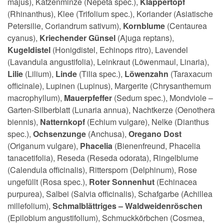
majus), Katzenminze (Nepeta spec.),
Klappertopf
(Rhinanthus), Klee (Trifolium spec.), Koriander (Asiatische
Petersilie, Coriandrum sativum),
Kornblume
(Centaurea
cyanus),
Kriechender Günsel
(Ajuga reptans),
Kugeldistel
(Honigdistel, Echinops ritro), Lavendel
(Lavandula angustifolia), Leinkraut (Löwenmaul, Linaria),
Lilie
(Lilium),
Linde
(Tilia spec.),
Löwenzahn
(Taraxacum
officinale), Lupinen (Lupinus), Margerite (Chrysanthemum
macrophyllum),
Mauerpfeffer
(Sedum spec.), Mondviole –
Garten-Silberblatt (Lunaria annua), Nachtkerze (Oenothera
biennis),
Natternkopf
(Echium vulgare), Nelke (Dianthus
spec.),
Ochsenzunge
(Anchusa),
Oregano Dos
t
(Origanum vulgare),
Phacelia
(Bienenfreund, Phacelia
tanacetifolia), Reseda (Reseda odorata), Ringelblume
(Calendula officinalis), Rittersporn (Delphinum), Rose
ungefüllt (Rosa spec.),
Roter Sonnenhut
(Echinacea
purpurea), Salbei (Salvia officinalis), Schafgarbe (Achillea
millefolium),
Schmalblättriges – Waldweidenröschen
(Epilobium angustifolium), Schmuckkörbchen (Cosmea,