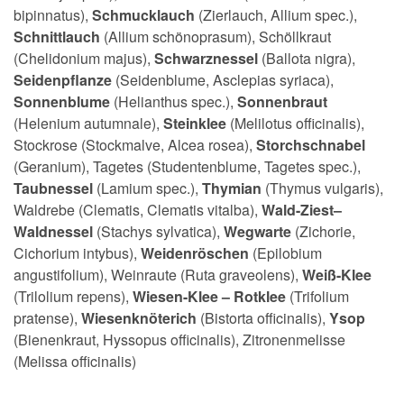
bipinnatus),
Schmucklauch
(Zierlauch, Allium spec.),
Schnittlauch
(Allium schönoprasum), Schöllkraut
(Chelidonium majus),
Schwarznessel
(Ballota nigra),
Seidenpflanze
(Seidenblume, Asclepias syriaca),
Sonnenblume
(Helianthus spec.),
Sonnenbraut
(Helenium autumnale),
Steinklee
(Melilotus officinalis),
Stockrose (Stockmalve, Alcea rosea),
Storchschnabel
(Geranium), Tagetes (Studentenblume, Tagetes spec.),
Taubnessel
(Lamium spec.),
Thymian
(Thymus vulgaris),
Waldrebe (Clematis, Clematis vitalba),
Wald-Ziest–
Waldnessel
(Stachys sylvatica),
Wegwarte
(Zichorie,
Cichorium intybus),
Weidenröschen
(Epilobium
angustifolium), Weinraute (Ruta graveolens),
Weiß-Klee
(Trilolium repens),
Wiesen-Klee – Rotklee
(Trifolium
pratense),
Wiesenknöterich
(Bistorta officinalis),
Ysop
(Bienenkraut, Hyssopus officinalis), Zitronenmelisse
(Melissa officinalis)