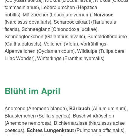
tommasinianus), Leberblümchen (Hepatica
nobilis), Märzbecher (Leucojum vernum),
Narzisse
(Narcissus obvallaris), Scharbockskraut (Ranunculs
ficaria), Schneeglanz (Chionodoxa luciliae),
Schneeglöckchen (Galanthus nivalis), Sumpfdotterblume
(Caltha palustris), Veilchen (Viola), Vorfrühlings-
Alpenveilchen (Cyclamen coum), Wildtulpe (Tulipa barei
Lilac Wonder), Winterlinge (Eranthis hyemalis)
Blüht im April
Anemone (Anemone blanda),
Bärlauch
(Allium ursinum),
Blausternchen (Scilla siberica), Buschwindröschen
(Anemone nemorosa), Dichternarzisse (Narzissus actae
poeticus),
Echtes Lungenkraut
(Pulmonaria officinalis),