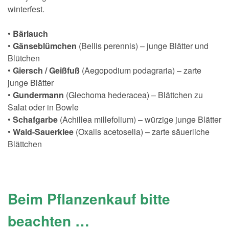
winterfest.
•
Bärlauch
•
Gänseblümchen
(Bellis perennis) – junge Blätter und
Blütchen
•
Giersch / Geißfuß
(Aegopodium podagraria) – zarte
junge Blätter
•
Gundermann
(Glechoma hederacea) – Blättchen zu
Salat oder in Bowle
•
Schafgarbe
(Achillea millefolium) – würzige junge Blätter
•
Wald-Sauerklee
(Oxalis acetosella) – zarte säuerliche
Blättchen
Beim Pflanzenkauf bitte
beachten …