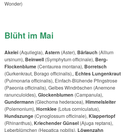
Wonder)
Blüht im Mai
Akelei
(Aquilegia),
Astern
(Aster),
Bärlauch
(Allium
ursinum),
Beinwell
(Symphytum officinale),
Berg-
Flockenblume
(Centaurea montana),
Borretsch
(Gurkenkraut, Borago officinalis),,
Echtes Lungenkraut
(Pulmonaria officinalis), Einfach-Blühende Pfingstrose
(Paeonia officinalis), Gelbes Windröschen (Anemone
ranunculoides),
Glockenblumen
(Campanula),
Gundermann
(Glechoma hederacea),
Himmelsleiter
(Polemonium),
Hornklee
(Lotus corniculatus),
Hundszunge
(Cynoglossum officinale),
Klappertopf
(Rhinanthus),
Kriechender Günsel
(Ajuga reptans),
Leberblümchen (Hepatica nobilis),
Löwenzahn