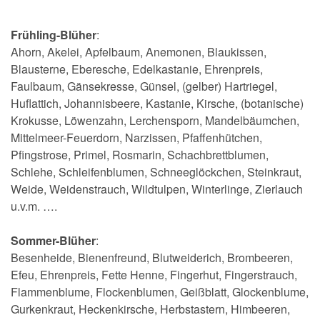
Frühling-Blüher
:
Ahorn, Akelei, Apfelbaum, Anemonen, Blaukissen,
Blausterne, Eberesche, Edelkastanie, Ehrenpreis,
Faulbaum, Gänsekresse, Günsel, (gelber) Hartriegel,
Huflattich, Johannisbeere, Kastanie, Kirsche, (botanische)
Krokusse, Löwenzahn, Lerchensporn, Mandelbäumchen,
Mittelmeer-Feuerdorn, Narzissen, Pfaffenhütchen,
Pfingstrose, Primel, Rosmarin, Schachbrettblumen,
Schlehe, Schleifenblumen, Schneeglöckchen, Steinkraut,
Weide, Weidenstrauch, Wildtulpen, Winterlinge, Zierlauch
u.v.m. ….
Sommer-Blüher
:
Besenheide, Bienenfreund, Blutweiderich, Brombeeren,
Efeu, Ehrenpreis, Fette Henne, Fingerhut, Fingerstrauch,
Flammenblume, Flockenblumen, Geißblatt, Glockenblume,
Gurkenkraut, Heckenkirsche, Herbstastern, Himbeeren,