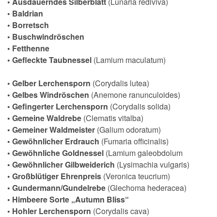
• Ausdauerndes Silberblatt
(Lunaria rediviva)
• Baldrian
• Borretsch
• Buschwindröschen
• Fetthenne
• Gefleckte Taubnessel
(Lamium maculatum)
• Gelber Lerchensporn
(Corydalis lutea)
• Gelbes Windröschen
(Anemone ranunculoides)
• Gefingerter Lerchensporn
(Corydalis solida)
• Gemeine Waldrebe
(Clematis vitalba)
• Gemeiner Waldmeister
(Galium odoratum)
• Gewöhnlicher Erdrauch
(Fumaria officinalis)
•
Gewöhnliche Goldnessel
(Lamium galeobdolum
• Gewöhnlicher Gilbweiderich
(Lysimachia vulgaris)
• Großblütiger Ehrenpreis
(Veronica teucrium)
• Gundermann/Gundelrebe
(Glechoma hederacea)
• Himbeere Sorte „Autumn Bliss“
•
Hohler Lerchensporn
(Corydalis cava)