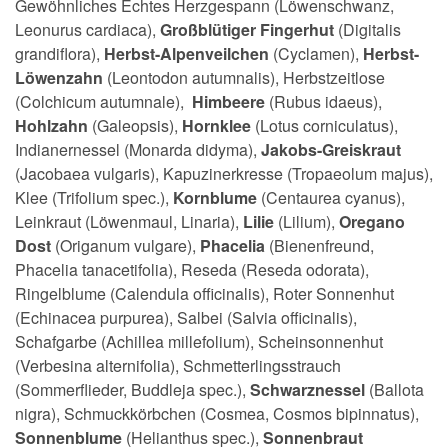
Gewöhnliches Echtes Herzgespann (Löwenschwanz,
Leonurus cardiaca),
Großblütiger Fingerhut
(Digitalis
grandiflora),
Herbst-Alpenveilchen
(Cyclamen),
Herbst-
Löwenzahn
(Leontodon autumnalis), Herbstzeitlose
(Colchicum autumnale),
Himbeere
(Rubus idaeus),
Hohlzahn
(Galeopsis),
Hornklee
(Lotus corniculatus),
Indianernessel (Monarda didyma),
Jakobs-Greiskraut
(Jacobaea vulgaris), Kapuzinerkresse (Tropaeolum majus),
Klee (Trifolium spec.),
Kornblume
(Centaurea cyanus),
Leinkraut (Löwenmaul, Linaria),
Lilie
(Lilium),
Oregano
Dost
(Origanum vulgare),
Phacelia
(Bienenfreund,
Phacelia tanacetifolia), Reseda (Reseda odorata),
Ringelblume (Calendula officinalis), Roter Sonnenhut
(Echinacea purpurea), Salbei (Salvia officinalis),
Schafgarbe (Achillea millefolium), Scheinsonnenhut
(Verbesina alternifolia), Schmetterlingsstrauch
(Sommerflieder, Buddleja spec.),
Schwarznessel
(Ballota
nigra), Schmuckkörbchen (Cosmea, Cosmos bipinnatus),
Sonnenblume
(Helianthus spec.),
Sonnenbraut