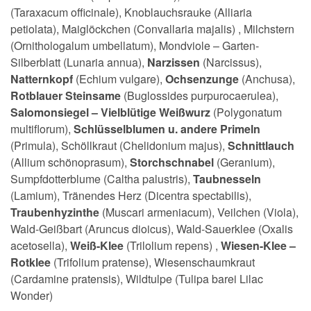
(Taraxacum officinale), Knoblauchsrauke (Alliaria
petiolata), Maiglöckchen (Convallaria majalis) , Milchstern
(Ornithologalum umbellatum), Mondviole – Garten-
Silberblatt (Lunaria annua),
Narzissen
(Narcissus),
Natternkopf
(Echium vulgare),
Ochsenzunge
(Anchusa),
Rotblauer Steinsame
(Buglossides purpurocaerulea),
Salomonsiegel – Vielblütige Weißwurz
(Polygonatum
multiflorum),
Schlüsselblumen u. andere Primeln
(Primula), Schöllkraut (Chelidonium majus),
Schnittlauch
(Allium schönoprasum),
Storchschnabel
(Geranium),
Sumpfdotterblume (Caltha palustris),
Taubnesseln
(Lamium), Tränendes Herz (Dicentra spectabilis),
Traubenhyzinthe
(Muscari armeniacum), Veilchen (Viola),
Wald-Geißbart (Aruncus dioicus), Wald-Sauerklee (Oxalis
acetosella),
Weiß-Klee
(Trilolium repens) ,
Wiesen-Klee –
Rotklee
(Trifolium pratense), Wiesenschaumkraut
(Cardamine pratensis), Wildtulpe (Tulipa barei Lilac
Wonder)