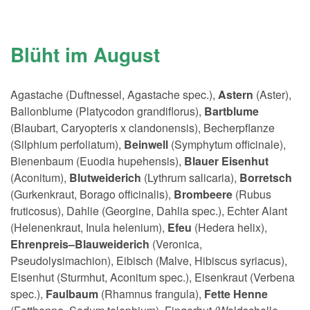
Blüht im August
Agastache (Duftnessel, Agastache spec.),
Astern
(Aster),
Ballonblume (Platycodon grandiflorus),
Bartblume
(Blaubart, Caryopteris x clandonensis), Becherpflanze
(Silphium perfoliatum),
Beinwell
(Symphytum officinale),
Bienenbaum (Euodia hupehensis),
Blauer Eisenhut
(Aconitum),
Blutweiderich
(Lythrum salicaria),
Borretsch
(Gurkenkraut, Borago officinalis),
Brombeere
(Rubus
fruticosus), Dahlie (Georgine, Dahlia spec.), Echter Alant
(Helenenkraut, Inula helenium),
Efeu
(Hedera helix),
Ehrenpreis–Blauweiderich
(Veronica,
Pseudolysimachion), Eibisch (Malve, Hibiscus syriacus),
Eisenhut (Sturmhut, Aconitum spec.), Eisenkraut (Verbena
spec.),
Faulbaum
(Rhamnus frangula),
Fette Henne