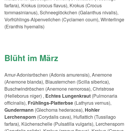
farfara), Krokus (crocus flavus), Krokus (Crocus
tommasinianus), Schneeglöckchen (Galanthus nivalis),
Vorfrühlings-Alpenveilchen (Cyclamen coum), Winterlinge
(Eranthis hyemalis)
Blüht im März
Amur-Adonisröschen (Adonis amurensis), Anemone
(Anemone blanda), Blausternchen (Scilla siberica),
Buschwindröschen (Anemone nemorosa), Christrose
(Helleborus niger) ,
Echtes Lungenkraut
(Pulmonaria
officinalis),
Frühlings-Platterbse
(Lathyrus vernus),
Gundermann
(Glechoma hederacea),
Hohler
Lerchensporn
(Corydalis cava), Huflattich (Tussilago
farfara), Küchenschelle (Pulsatilla vulgaris), Lerchensporn
(Corydalis solida), Krokus (crocus flavus), Krokus (Crocus