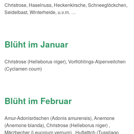
Christrose, Haselnuss, Heckenkirsche, Schneeglöckchen,
Seidelbast, Winterheide, u.v.m. …
Blüht im Januar
Christrose (Helleborus niger), Vorfrühlings-Alpenveilchen
(Cyclamen coum)
Blüht im Februar
Amur-Adonisröschen (Adonis amurensis), Anemone
(Anemone blanda), Christrose (Helleborus niger) ,
Märzbecher (Leucojum vernum) , Huflattich (Tussilago