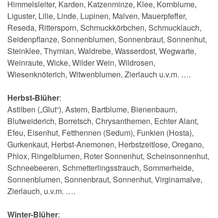
Himmelsleiter, Karden, Katzenminze, Klee, Kornblume,
Liguster, Lilie, Linde, Lupinen, Malven, Mauerpfeffer,
Reseda, Rittersporn, Schmuckkörbchen, Schmucklauch,
Seidenpflanze, Sonnenblumen, Sonnenbraut, Sonnenhut,
Steinklee, Thymian, Waldrebe, Wasserdost, Wegwarte,
Weinraute, Wicke, Wilder Wein, Wildrosen,
Wiesenknöterich, Witwenblumen, Zierlauch u.v.m. ….
Herbst-Blüher
:
Astilben („Glut“), Astern, Bartblume, Bienenbaum,
Blutweiderich, Borretsch, Chrysanthemen, Echter Alant,
Efeu, Eisenhut, Fetthennen (Sedum), Funkien (Hosta),
Gurkenkaut, Herbst-Anemonen, Herbstzeitlose, Oregano,
Phlox, Ringelblumen, Roter Sonnenhut, Scheinsonnenhut,
Schneebeeren, Schmetterlingsstrauch, Sommerheide,
Sonnenblumen, Sonnenbraut, Sonnenhut, Virginamalve,
Zierlauch, u.v.m. ….
Winter-Blüher
: