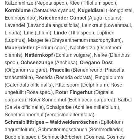
Katzenminze (Nepeta spec.), Klee (Trifolium spec.),
Kornblume
(Centaurea cyanus),
Kugeldistel
(Honigdistel,
Echinops ritro),
Kriechender Günsel
(Ajuga reptans),
Lavendel (Lavandula angustifolia), Leinkraut (Löwenmaul,
Linaria),
Lilie
(Lilium),
Linde
(Tilia spec.), Lupinen
(Lupinus), Margerite (Chrysanthemum macrophyllum),
Mauerpfeffer
(Sedum spec.), Nachtkerze (Oenothera
biennis),
Natternkopf
(Echium vulgare), Nelke (Dianthus
spec.),
Ochsenzunge
(Anchusa),
Oregano Dost
(Origanum vulgare),
Phacelia
(Bienenfreund, Phacelia
tanacetifolia), Reseda (Reseda odorata), Ringelblume
(Calendula officinalis), Rittersporn (Delphinum), Rose
ungefüllt (Rosa spec.),
Roter Fingerhut
(Digitalis
purpurea), Roter Sonnenhut (Echinacea purpurea), Salbei
(Salvia officinalis), Schafgarbe (Achillea millefolium),
Scheinsonnenhut (Verbesina alternifolia),
Schmalblättriges – Waldweidenröschen
(Epilobium
angustifolium), Schmetterlingsstrauch (Sommerflieder,
Buddleja spec.), Schmuckkörbchen (Cosmea, Cosmos