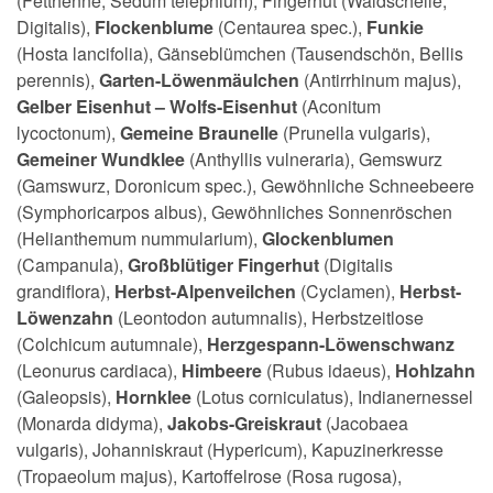
(Fetthenne, Sedum telephium), Fingerhut (Waldschelle,
Digitalis),
Flockenblume
(Centaurea spec.),
Funkie
(Hosta lancifolia), Gänseblümchen (Tausendschön, Bellis
perennis),
Garten-Löwenmäulchen
(Antirrhinum majus),
Gelber Eisenhut – Wolfs-Eisenhut
(Aconitum
lycoctonum),
Gemeine Braunelle
(Prunella vulgaris),
Gemeiner Wundklee
(Anthyllis vulneraria), Gemswurz
(Gamswurz, Doronicum spec.), Gewöhnliche Schneebeere
(Symphoricarpos albus), Gewöhnliches Sonnenröschen
(Helianthemum nummularium),
Glockenblumen
(Campanula),
Großblütiger Fingerhut
(Digitalis
grandiflora),
Herbst-Alpenveilchen
(Cyclamen),
Herbst-
Löwenzahn
(Leontodon autumnalis), Herbstzeitlose
(Colchicum autumnale),
Herzgespann-Löwenschwanz
(Leonurus cardiaca),
Himbeere
(Rubus idaeus),
Hohlzahn
(Galeopsis),
Hornklee
(Lotus corniculatus), Indianernessel
(Monarda didyma),
Jakobs-Greiskraut
(Jacobaea
vulgaris), Johanniskraut (Hypericum), Kapuzinerkresse
(Tropaeolum majus), Kartoffelrose (Rosa rugosa),