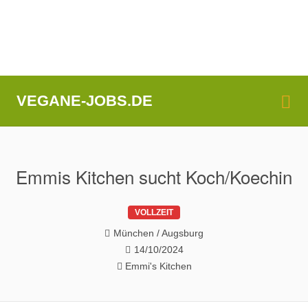
Me
VEGANE-JOBS.DE
Emmis Kitchen sucht Koch/Koechin
VOLLZEIT
München / Augsburg
14/10/2024
Emmi's Kitchen