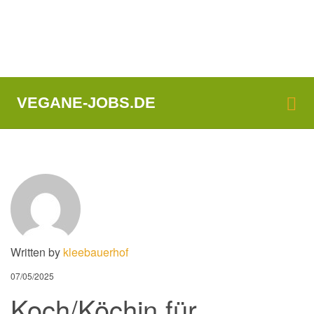
Me
VEGANE-JOBS.DE
Written by
kleebauerhof
07/05/2025
Koch/Köchin für