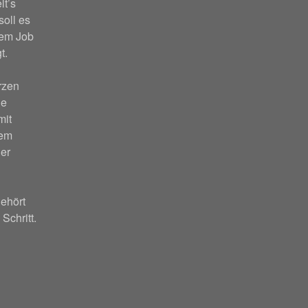
lt’s
soll es
nem Job
t.
rzen
ie
mit
nem
er
ehört
 Schritt.