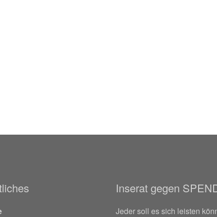
liches
Inserat gegen SPEN
e
Jeder soll es sich leisten kön