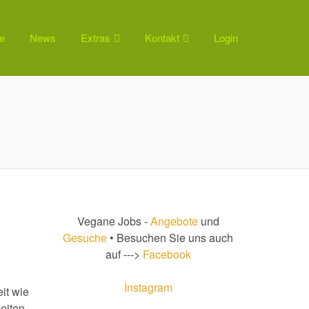
e
News
Extras
Kontakt
Login
Vegane Jobs -
Angebote
und
Gesuche
• Besuchen Sie uns auch
auf --->
Facebook
Instagram
it wie
eiten