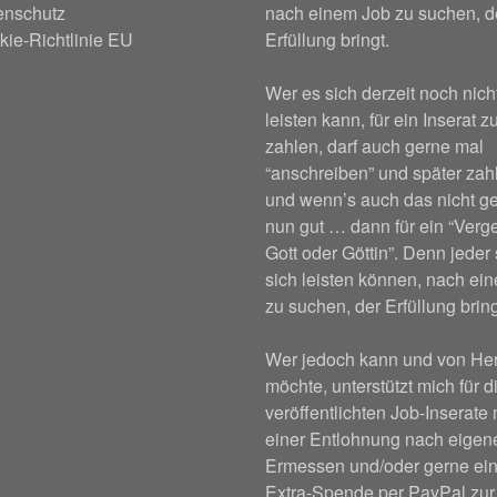
enschutz
nach einem Job zu suchen, d
ie-Richtlinie EU
Erfüllung bringt.
Wer es sich derzeit noch nich
leisten kann, für ein Inserat z
zahlen, darf auch gerne mal
“anschreiben” und später za
und wenn’s auch das nicht ge
nun gut … dann für ein “Verge
Gott oder Göttin”. Denn jeder 
sich leisten können, nach ei
zu suchen, der Erfüllung bring
Wer jedoch kann und von He
möchte, unterstützt mich für d
veröffentlichten Job-Inserate 
einer Entlohnung nach eige
Ermessen und/oder gerne ein
Extra-Spende per PayPal zur