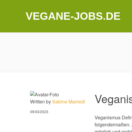
VEGANE-JOBS.DE
Vegani
Written by
Sabine Mairiedl
09/03/2023
Veganismus Defini
folgendermaßen: „
möglich und prak