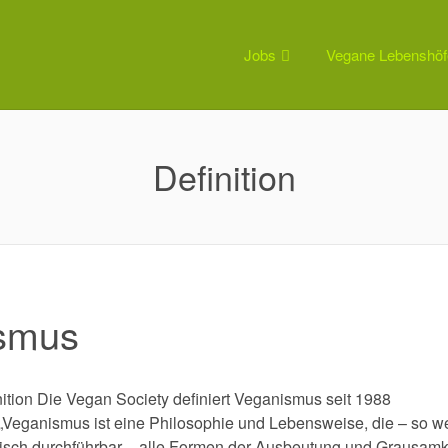
Jobs
Vegane Lebenshöf
Definition
smus
tion Die Vegan Society definiert Veganismus seit 1988
Veganismus ist eine Philosophie und Lebensweise, die – so we
tisch durchführbar – alle Formen der Ausbeutung und Grausamk