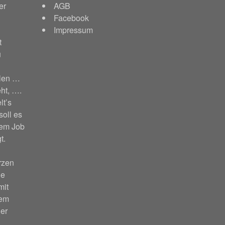
er
AGB
Facebook
Impressum
t
u
hlen …
ht, ….
lt’s
soll es
nem Job
t.
rzen
ie
mit
nem
er