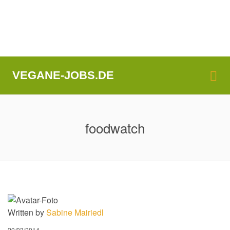
Me
VEGANE-JOBS.DE
foodwatch
Written by
Sabine Mairiedl
20/03/2014