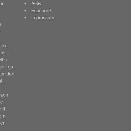
er
AGB
Facebook
Impressum
t
u
hlen …
ht, ….
lt’s
soll es
nem Job
t.
rzen
ie
mit
nem
er