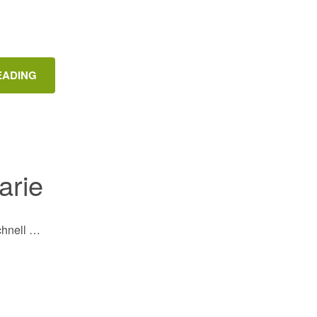
EADING
arie
chnell …