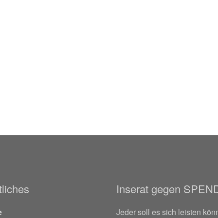
liches
Inserat gegen SPEN
e
Jeder soll es sich leisten kön