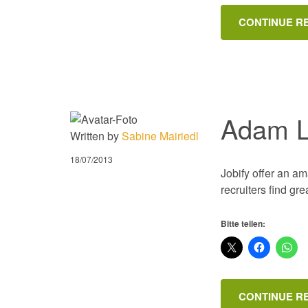
CONTINUE R
Adam L
Written by
Sabine Mairiedl
18/07/2013
Jobify offer an am
recruiters find gr
Bitte teilen:
CONTINUE R