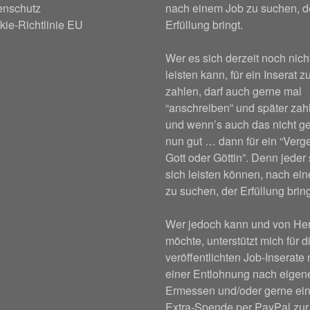
enschutz
nach einem Job zu suchen, d
ie-Richtlinie EU
Erfüllung bringt.
Wer es sich derzeit noch nich
leisten kann, für ein Inserat z
zahlen, darf auch gerne mal
“anschreiben” und später za
und wenn’s auch das nicht ge
nun gut … dann für ein “Verge
Gott oder Göttin”. Denn jeder 
sich leisten können, nach ei
zu suchen, der Erfüllung bring
Wer jedoch kann und von He
möchte, unterstützt mich für d
veröffentlichten Job-Inserate 
einer Entlohnung nach eige
Ermessen und/oder gerne ein
Extra-Spende per PayPal zur