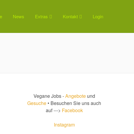
e
News
Extras
Kontakt
Login
Vegane Jobs -
Angebote
und
Gesuche
• Besuchen Sie uns auch
auf --->
Facebook
Instagram