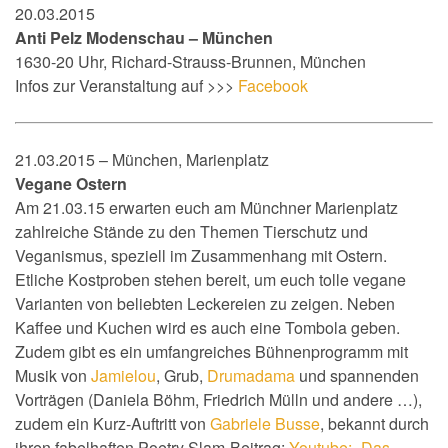
20.03.2015
Anti Pelz Modenschau – München
1630-20 Uhr, Richard-Stra
uss-Brunnen
, München
Infos zur Veranstaltung auf >>>
Facebook
21.03.2015 – München, Marienplatz
Vegane Ostern
Am 21.03.15 erwarten euch am Münchner Marienplatz
zahlreiche Stände zu den Themen Tierschutz und
Veganismus, speziell im Zusammenhang mit Ostern.
Etliche Kostproben stehen bereit, um euch tolle vegane
Varianten von beliebten Leckereien zu zeigen. Neben
Kaffee und Kuchen wird es auch eine Tombola geben.
Zudem gibt es ein umfangreiches Bühnenprogramm mit
Musik von
Jamielou
, Grub,
Drumadama
und spannenden
Vorträgen (Daniela Böhm, Friedrich Mülln und andere …
),
zudem ein Kurz-Auftritt von
Gabriele Busse
, bekannt durch
ihren fabelhaften Poetry Slam-Beitrag:
Youtube: „Das