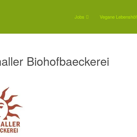
Jobs
Vegane Lebenshöf
aller Biohofbaeckerei