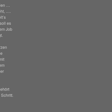
hlen …
ht, ….
lt’s
soll es
nem Job
t.
rzen
ie
mit
nem
er
ehört
 Schritt.