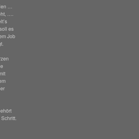
hlen …
ht, ….
lt’s
soll es
nem Job
t.
rzen
ie
mit
nem
er
ehört
 Schritt.