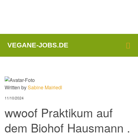
Me
VEGANE-JOBS.DE
Written by
Sabine Mairiedl
11/10/2024
wwoof Praktikum auf
dem Biohof Hausmann .