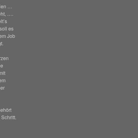
hlen …
ht, ….
lt’s
soll es
nem Job
t.
rzen
ie
mit
nem
er
ehört
 Schritt.