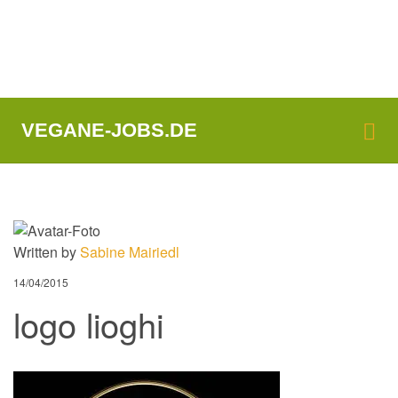
Me
VEGANE-JOBS.DE
Written by
Sabine Mairiedl
14/04/2015
logo lioghi