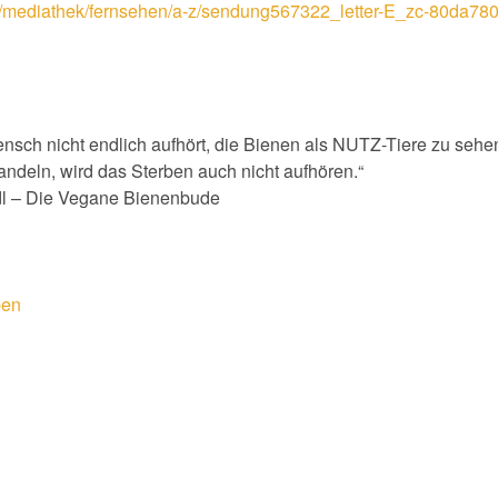
e/mediathek/fernsehen/a-z/sendung567322_letter-E_zc-80da78
nsch nicht endlich aufhört, die Bienen als NUTZ-Tiere zu sehe
andeln, wird das Sterben auch nicht aufhören.“
dl – Die Vegane Bienenbude
ben