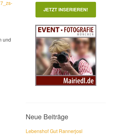
07_zs-
JETZT INSERIEREN!
n und
Neue Beiträge
Lebenshof Gut Rannerjosl