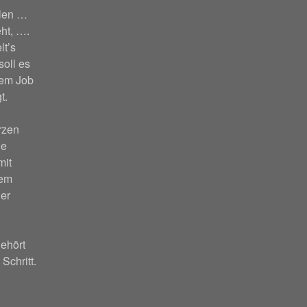
hlen …
ht, ….
lt’s
soll es
nem Job
t.
rzen
ie
mit
nem
er
ehört
 Schritt.