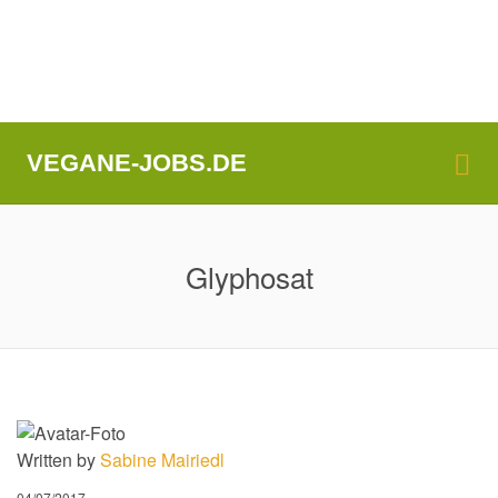
Me
VEGANE-JOBS.DE
Glyphosat
Written by
Sabine Mairiedl
04/07/2017