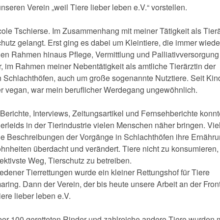
seren Verein „weil Tiere lieber leben e.V.“ vorstellen.
ole Tschierse. Im Zusammenhang mit meiner Tätigkeit als Tierä
chutz gelangt. Erst ging es dabei um Kleintiere, die immer wied
hen Rahmen hinaus Pflege, Vermittlung und Palliativversorgung
r, im Rahmen meiner Nebentätigkeit als amtliche Tierärztin der
 Schlachthöfen, auch um große sogenannte Nutztiere. Seit Kin
ter vegan, war mein beruflicher Werdegang ungewöhnlich.
 Berichte, Interviews, Zeitungsartikel und Fernsehberichte konnt
rleids in der Tierindustrie vielen Menschen näher bringen. Vie
e Beschreibungen der Vorgänge in Schlachthöfen ihre Ernähru
heiten überdacht und verändert. Tiere nicht zu konsumieren, i
fektivste Weg, Tierschutz zu betreiben.
iedener Tierrettungen wurde ein kleiner Rettungshof für Tiere
aring. Dann der Verein, der bis heute unsere Arbeit an der Fron
iere lieber leben e.V.
er 100 geretteten Rinder und zahlreiche andere Tiere wurden m