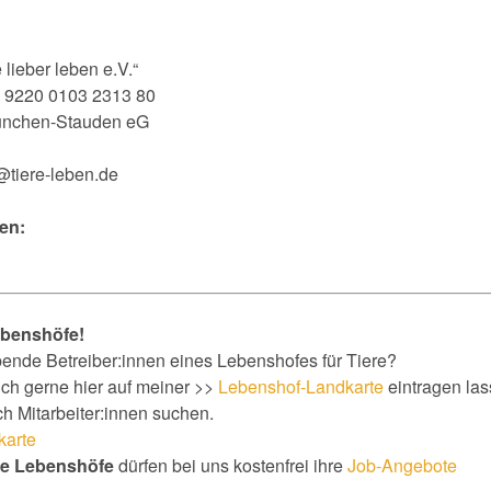
 lieber leben e.V.“
 9220 0103 2313 80
nchen-Stauden eG
@tiere-leben.de
en:
ebenshöfe!
bende Betreiber:innen eines Lebenshofes für Tiere?
ch gerne hier auf meiner >>
Lebenshof-Landkarte
eintragen la
ch Mitarbeiter:innen suchen.
karte
ne Lebenshöfe
dürfen bei uns kostenfrei ihre
Job-Angebote