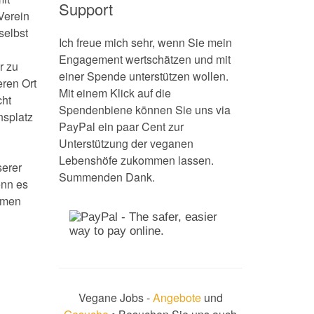
Support
Verein
selbst
Ich freue mich sehr, wenn Sie mein
Engagement wertschätzen und mit
r zu
einer Spende unterstützen wollen.
eren Ort
Mit einem Klick auf die
cht
Spendenbiene können Sie uns via
nsplatz
PayPal ein paar Cent zur
Unterstützung der veganen
Lebenshöfe zukommen lassen.
serer
Summenden Dank.
enn es
hmen
Vegane Jobs -
Angebote
und