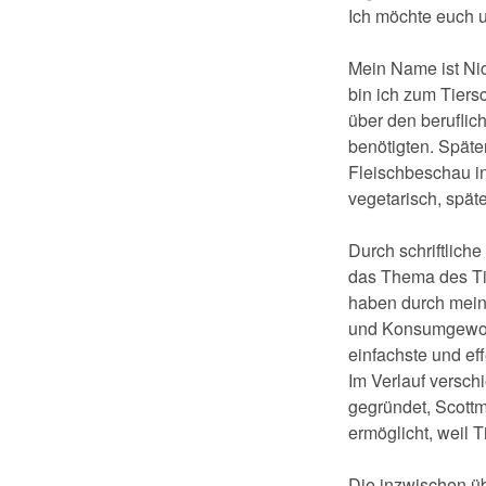
Ich möchte euch un
Mein Name ist Nic
bin ich zum Tiers
über den beruflic
benötigten. Späte
Fleischbeschau in
vegetarisch, spä
Durch schriftliche
das Thema des Tie
haben durch mein
und Konsumgewohn
einfachste und ef
Im Verlauf versch
gegründet, Scottm
ermöglicht, weil T
Die inzwischen üb