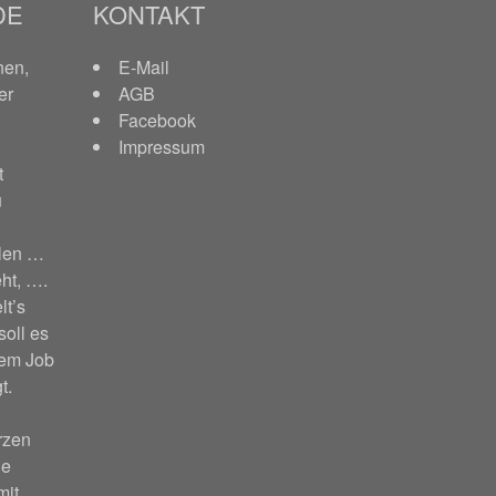
DE
KONTAKT
nen,
E-Mail
er
AGB
Facebook
Impressum
t
u
hlen …
ht, ….
lt’s
soll es
nem Job
t.
rzen
ie
mit