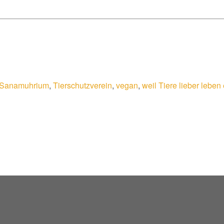
Sanamuhrium
,
Tierschutzverein
,
vegan
,
weil Tiere lieber leben 