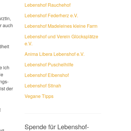
Lebenshof Rauchehof
Lebenshof Federherz e.V.
rztin,
er auch
Lebenshof Madeleines kleine Farm
Lebenshof und Verein Glücksplätze
e.V.
dheit
Anima Libera Lebenshof e.V.
Lebenshof Puschelhilfe
e ich
le
Lebenshof Eibenshof
ngs-
Lebenshof Stinah
st der
Vegane Tipps
t
Spende für Lebenshof-
it