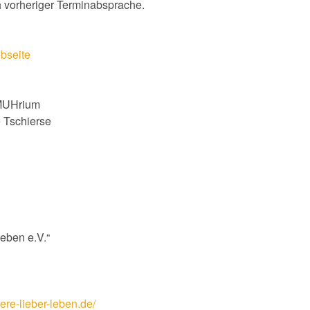
 vorheriger Terminabsprache.
ebseite
MUHrium
e Tschierse
leben e.V.“
iere-lieber-leben.de/