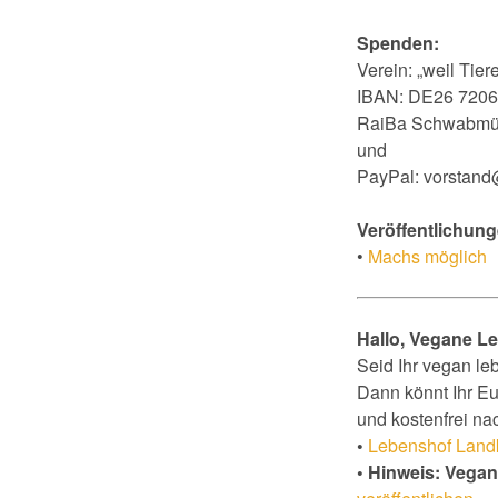
Spenden:
Verein: „weil Tiere
IBAN: DE26 7206
RaiBa Schwabmü
und
PayPal: vorstand
Veröffentlichung
•
Machs möglich
Hallo, Vegane L
Seid Ihr vegan le
Dann könnt Ihr Eu
und kostenfrei na
•
Lebenshof Land
• Hinweis: Vega